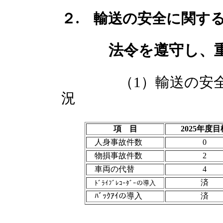
２. 輸送の安全に関す
法令を遵守し、
（1）輸送の安全に
況
項 目
2025年度目
人身事故件数
0
物損事故件数
2
車両の代替
4
済
ﾄﾞﾗｲﾌﾞﾚｺｰﾀﾞｰの導入
ﾊﾞｯｸｱｲの導入
済