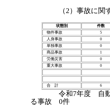
（2）事故に関する
状態別
件数
物件事故
5
人身事故
0
単独事故
0
商品事故
1
労働災害
0
重大事故
0
合 計
6
令和7年度 自動車
る事故 0件