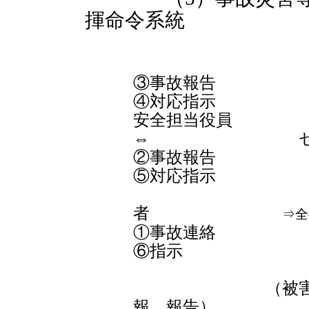
揮命令系統
社
③事故
④対応指示
安全担当
⇔ セン
②事故
⑤対応指示
運行
者
⇒全
①事故
⑥指示
運転者
（被害者救護
報、報告）